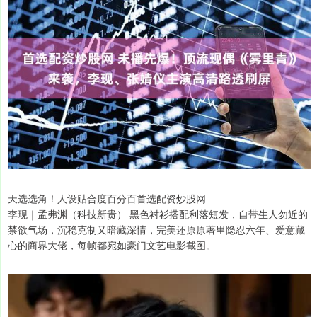
天选选角！人设贴合度百分百首选配资炒股网
李现｜孟弗渊（科技新贵） 黑色衬衫搭配利落短发，自带生人勿近的
禁欲气场，沉稳克制又暗藏深情，完美还原原著里隐忍六年、爱意藏
心的商界大佬，每帧都宛如豪门文艺电影截图。