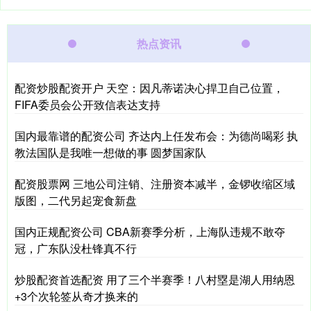
热点资讯
配资炒股配资开户 天空：因凡蒂诺决心捍卫自己位置，
FIFA委员会公开致信表达支持
国内最靠谱的配资公司 齐达内上任发布会：为德尚喝彩 执
教法国队是我唯一想做的事 圆梦国家队
配资股票网 三地公司注销、注册资本减半，金锣收缩区域
版图，二代另起宠食新盘
国内正规配资公司 CBA新赛季分析，上海队违规不敢夺
冠，广东队没杜锋真不行
炒股配资首选配资 用了三个半赛季！八村塁是湖人用纳恩
+3个次轮签从奇才换来的