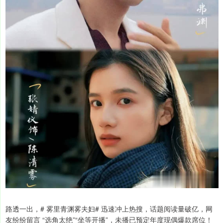
路透一出，# 雾里青渊雾夫妇# 迅速冲上热搜，话题阅读量破亿，网
友纷纷留言 “选角太绝”“坐等开播”，未播已预定年度现偶爆款席位！