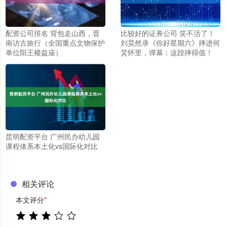
配资公司排名 背包走山西，晋
比较好的证券公司 笑不活了！
南访古旅行（全国重点文物保护
刘昊然录《你好星期六》摔进何
单位阳王稷益庙）
炅怀里，弹幕：这跤摔得值！
昆明配资平台 广州民办幼儿园
课程体系本土化vs国际化对比
相关评论
本文评分
*