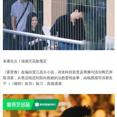
未播先火！现偶天花板预定
《雾里青》改编自晋江高分小说，讲述科技新贵孟弗渊与清冷陶艺师
陈清雾，从禁忌暗恋到双向救赎的治愈爱情故事，由氛围感导演瞿友
宁（《难哄》执导）操刀，质感满满。