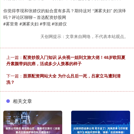
你觉得李现和张婧仪的贴合度有多高？期待这对 “渊雾夫妇” 的演绎
吗？评论区聊聊～首选配资炒股网
#雾里青 #渊雾夫妇 #李现 #张婧仪
天创网提示：文章来自网络，不代表本站观点。
上一篇：
配资炒股入门知识 从央视一姐到文旅大佬！48岁欧阳夏
丹素颜带妈抗癌，活成多少人羡慕的样子
下一篇：
股票配资网站大全 为什么吕后一死，吕家立马遭到清
洗？
相关文章