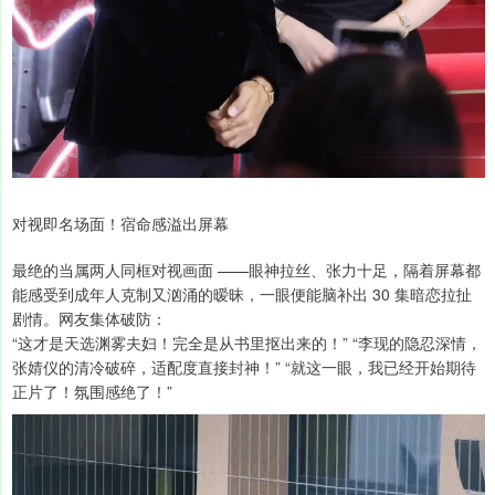
对视即名场面！宿命感溢出屏幕
最绝的当属两人同框对视画面 ——眼神拉丝、张力十足，隔着屏幕都
能感受到成年人克制又汹涌的暧昧，一眼便能脑补出 30 集暗恋拉扯
剧情。网友集体破防：
“这才是天选渊雾夫妇！完全是从书里抠出来的！” “李现的隐忍深情，
张婧仪的清冷破碎，适配度直接封神！” “就这一眼，我已经开始期待
正片了！氛围感绝了！”