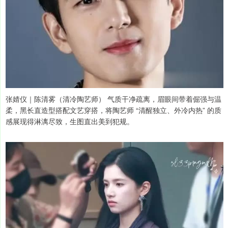
张婧仪｜陈清雾（清冷陶艺师） 气质干净疏离，眉眼间带着倔强与温
柔，黑长直造型搭配文艺穿搭，将陶艺师 “清醒独立、外冷内热” 的质
感展现得淋漓尽致，生图直出美到犯规。